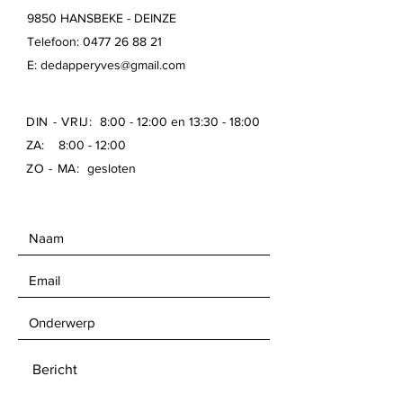
Antidiefstal: Alarm + PIN
9850 HANSBEKE - DEINZE
Verbruik: 7kWh
Telefoon:
0477 26 88 21
Gewicht: 7.0Kg
E:
dedapperyves@gmail.com
Doorgangen: Min. 60cm
Afmetingen: 55x36x22cm
DIN - VRIJ:
8:00 - 12:00 en 13:30 - 18:00
ZA: 8:00 - 12:00
ZO - MA:
gesloten