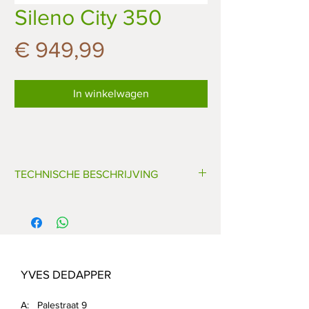
Sileno City 350
Prijs
€ 949,99
In winkelwagen
TECHNISCHE BESCHRIJVING
Max. oppervlakte: 350m²
Accu Li-on: 18V/2.1A
Max. helling: 25%
Maaihoogte: 20-60mm
Begrenzingskabel: 150m
YVES DEDAPPER
Startpunten: 3
Plaats laadstation: Flexibel
A: Palestraat 9